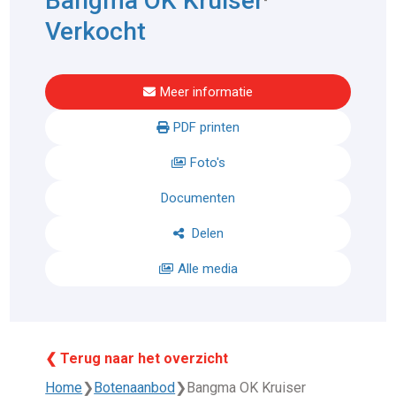
Bangma OK Kruiser
Verkocht
Meer informatie
PDF printen
Foto's
Documenten
Delen
Alle media
❮ Terug naar het overzicht
Home
❯
Botenaanbod
❯
Bangma OK Kruiser