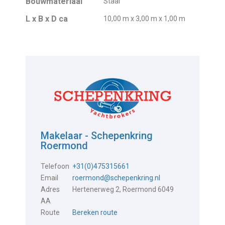
Bouwmateriaal
Staal
L x B x D ca
10,00 m x 3,00 m x 1,00 m
Makelaar - Schepenkring
Roermond
Telefoon
+31(0)475315661
Email
roermond@schepenkring.nl
Adres
Hertenerweg 2, Roermond 6049
AA
Route
Bereken route