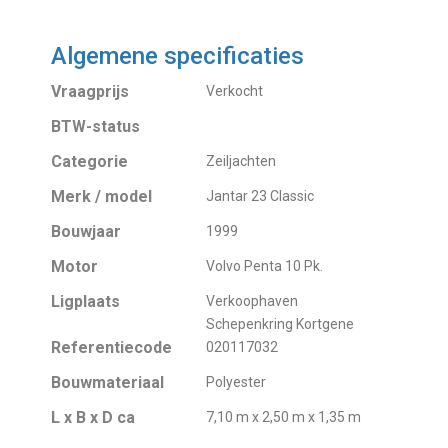
Algemene specificaties
Vraagprijs
Verkocht
BTW-status
Categorie
Zeiljachten
Merk / model
Jantar 23 Classic
Bouwjaar
1999
Motor
Volvo Penta 10 Pk.
Ligplaats
Verkoophaven
Schepenkring Kortgene
Referentiecode
020117032
Bouwmateriaal
Polyester
L x B x D ca
7,10 m x 2,50 m x 1,35 m