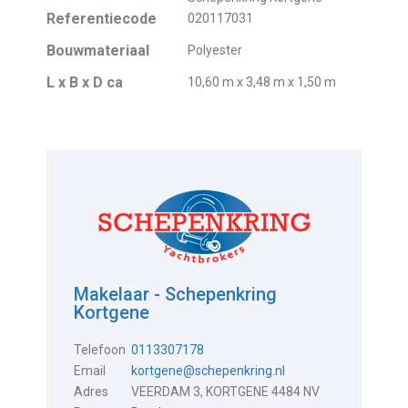
Referentiecode
020117031
Bouwmateriaal
Polyester
L x B x D ca
10,60 m x 3,48 m x 1,50 m
Makelaar - Schepenkring
Kortgene
Telefoon
0113307178
Email
kortgene@schepenkring.nl
Adres
VEERDAM 3, KORTGENE 4484 NV