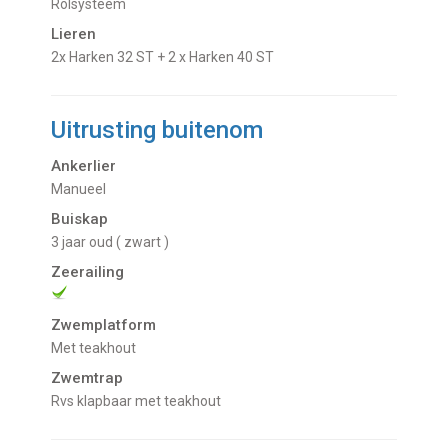
Rolsysteem
Lieren
2x Harken 32 ST + 2 x Harken 40 ST
Uitrusting buitenom
Ankerlier
manueel
Buiskap
3 jaar oud ( zwart )
Zeerailing
Zwemplatform
met teakhout
Zwemtrap
Rvs klapbaar met teakhout