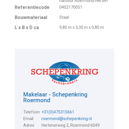
harbour Roermond-Herten
Referentiecode
0402170051
Bouwmateriaal
Staal
L x B x D ca
9,80 m x 3,30 m x 0,80 m
Makelaar - Schepenkring
Roermond
Telefoon
+31(0)475315661
Email
roermond@schepenkring.nl
Adres
Hertenerweg 2, Roermond 6049