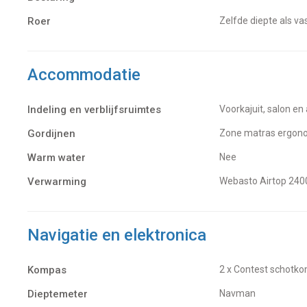
Roer
Zelfde diepte als v
Accommodatie
Indeling en verblijfsruimtes
Voorkajuit, salon en
Gordijnen
Zone matras ergon
Warm water
Nee
Verwarming
Webasto Airtop 2
Navigatie en elektronica
Kompas
2 x Contest schotk
Dieptemeter
Navman