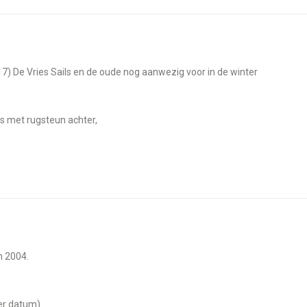
17) De Vries Sails en de oude nog aanwezig voor in de winter
es met rugsteun achter,
in 2004.
ver datum)