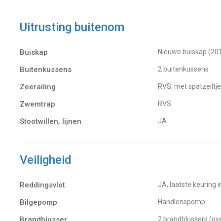
Uitrusting buitenom
Buiskap
Nieuwe buiskap (20
Buitenkussens
2 buitenkussens
Zeerailing
RVS, met spatzeiltj
Zwemtrap
RVS
Stootwillen, lijnen
JA
Veiligheid
Reddingsvlot
JA, laatste keuring 
Bilgepomp
Handlenspomp
Brandblusser
2 brandblussers (o