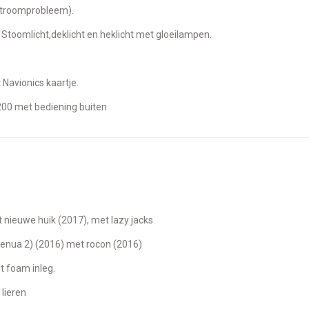
 stroomprobleem).
t. Stoomlicht,deklicht en heklicht met gloeilampen.
Navionics kaartje.
200 met bediening buiten
t nieuwe huik (2017), met lazy jacks
genua 2) (2016) met rocon (2016)
t foam inleg.
 lieren