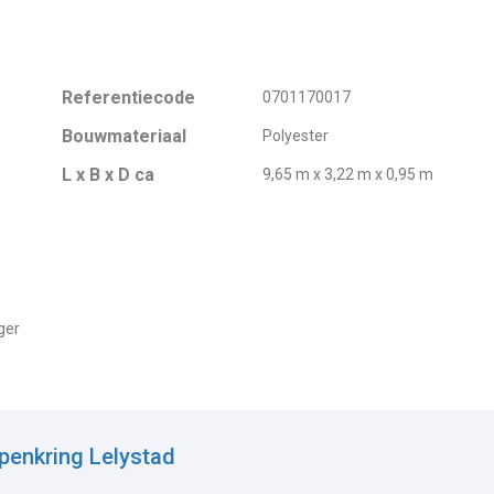
Referentiecode
0701170017
Bouwmateriaal
Polyester
L x B x D ca
9,65 m x 3,22 m x 0,95 m
ger
penkring Lelystad