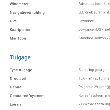
Windmeter
Advansea (defekt,
Navigatieverlichting
LED driekleurenlich
GPS
Lowrance
Kaartplotter
Lowrance HDS7 met 
Marifoon
Standard Horizon 2
Tuigage
Type tuigage
Sloep, top getuigd
Grootzeil
16,67 m² (2015) me
Genua
Rolgenua 29,4 m² (
Genua reefsysteem
Rolreef systeem me
Lieren
2 Lewmar selftailing