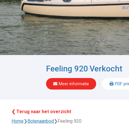
Feeling 920
Verkocht
-
Meer informatie
PDF pri
❮ Terug naar het overzicht
Home
❯
Botenaanbod
❯
Feeling 920