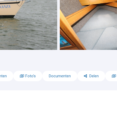
nten
Foto's
Documenten
Delen