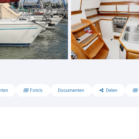
nten
Foto's
Documenten
Delen