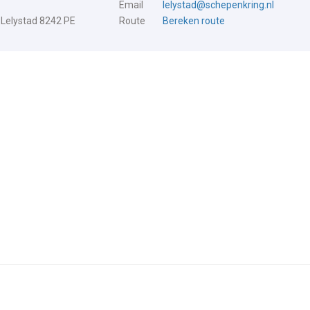
Email
lelystad@schepenkring.nl
 Lelystad 8242 PE
Route
Bereken route