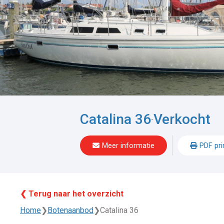
Catalina 36
Verkocht
-
Meer informatie
PDF pri
❮ Terug naar het overzicht
Home
❯
Botenaanbod
❯
Catalina 36