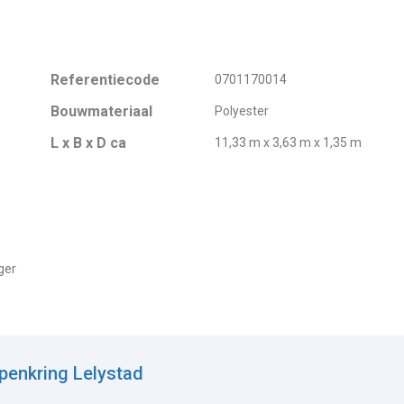
Referentiecode
0701170014
Bouwmateriaal
Polyester
L x B x D ca
11,33 m x 3,63 m x 1,35 m
ger
penkring Lelystad