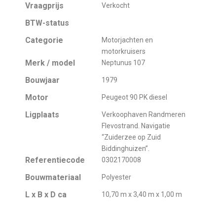
Vraagprijs
Verkocht
BTW-status
Categorie
Motorjachten en
motorkruisers
Merk / model
Neptunus 107
Bouwjaar
1979
Motor
Peugeot 90 PK diesel
Ligplaats
Verkoophaven Randmeren
Flevostrand. Navigatie
“Zuiderzee op Zuid
Biddinghuizen”.
Referentiecode
0302170008
Bouwmateriaal
Polyester
L x B x D ca
10,70 m x 3,40 m x 1,00 m