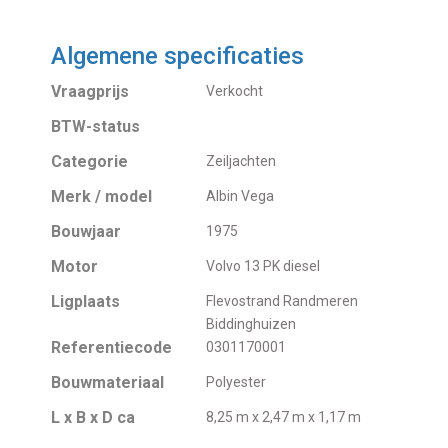
Algemene specificaties
Vraagprijs
Verkocht
BTW-status
Categorie
Zeiljachten
Merk / model
Albin Vega
Bouwjaar
1975
Motor
Volvo 13 PK diesel
Ligplaats
Flevostrand Randmeren
Biddinghuizen
Referentiecode
0301170001
Bouwmateriaal
Polyester
L x B x D ca
8,25 m x 2,47 m x 1,17 m