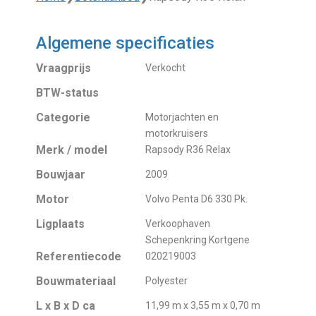
Algemene specificaties
Vraagprijs
Verkocht
BTW-status
Categorie
Motorjachten en
motorkruisers
Merk / model
Rapsody R36 Relax
Bouwjaar
2009
Motor
Volvo Penta D6 330 Pk.
Ligplaats
Verkoophaven
Schepenkring Kortgene
Referentiecode
020219003
Bouwmateriaal
Polyester
L x B x D ca
11,99 m x 3,55 m x 0,70 m