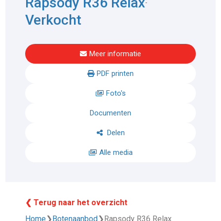
Rapsody R36 Relax
-
Verkocht
Meer informatie
PDF printen
Foto's
Documenten
Delen
Alle media
❮ Terug naar het overzicht
Home
❯
Botenaanbod
❯
Rapsody R36 Relax