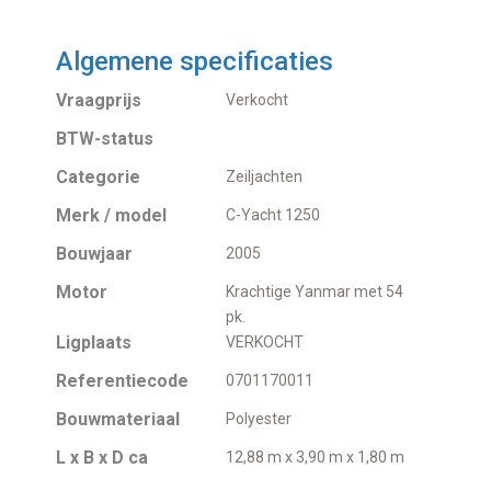
Algemene specificaties
Vraagprijs
Verkocht
BTW-status
Categorie
Zeiljachten
Merk / model
C-Yacht 1250
Bouwjaar
2005
Motor
Krachtige Yanmar met 54
pk.
Ligplaats
VERKOCHT
Referentiecode
0701170011
Bouwmateriaal
Polyester
L x B x D ca
12,88 m x 3,90 m x 1,80 m