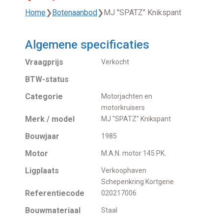
Home
❯
Botenaanbod
❯
MJ "SPATZ" Knikspant
Algemene specificaties
Vraagprijs
Verkocht
BTW-status
Categorie
Motorjachten en
motorkruisers
Merk / model
MJ "SPATZ" Knikspant
Bouwjaar
1985
Motor
M.A.N. motor 145 PK.
Ligplaats
Verkoophaven
Schepenkring Kortgene
Referentiecode
020217006
Bouwmateriaal
Staal