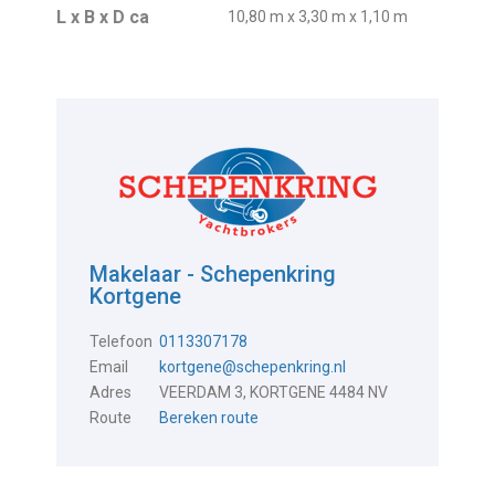
L x B x D ca
10,80 m x 3,30 m x 1,10 m
Makelaar - Schepenkring
Kortgene
Telefoon
0113307178
Email
kortgene@schepenkring.nl
Adres
VEERDAM 3, KORTGENE 4484 NV
Route
Bereken route