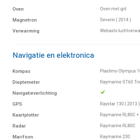
Oven
Oven met gril
Magnetron
Severin ( 2014 )
Verwarming
Webasto luchtverwa
Navigatie en elektronica
Kompas
Plastimo Olympus 10
Dieptemeter
Raymarine ST60 Tri
Navigatieverlichting
GPS
Raystar 130 ( 2013
Kaartplotter
Raymarine RL80C + S
Radar
Raymarine RL80C
Marifoon
Raymarine 230