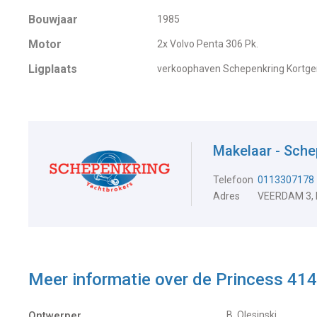
Bouwjaar
1985
Motor
2x Volvo Penta 306 Pk.
Ligplaats
verkoophaven Schepenkring Kortg
Makelaar - Sche
Telefoon
0113307178
Adres
VEERDAM 3,
Meer informatie over de
Princess 414
Ontwerper
B. Olesinski