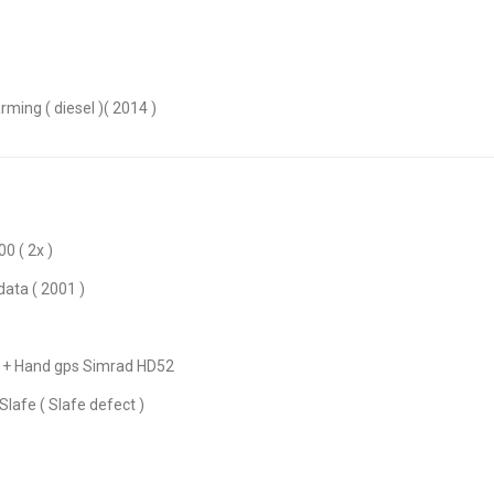
rming ( diesel )( 2014 )
0 ( 2x )
data ( 2001 )
 ) + Hand gps Simrad HD52
lafe ( Slafe defect )