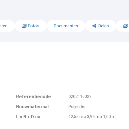
nten
Foto's
Documenten
Delen
Referentiecode
0202116023
Bouwmateriaal
Polyester
L x B x D ca
12,55 m x 3,96 m x 1,00 m