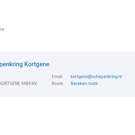
ene
penkring Kortgene
Email
kortgene@schepenkring.nl
 KORTGENE 4484 NV
Route
Bereken route