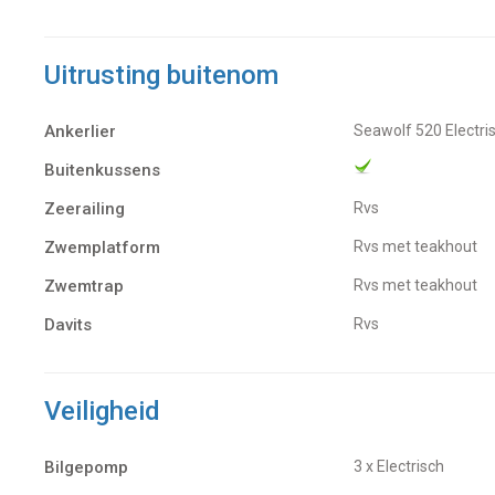
Uitrusting buitenom
Ankerlier
Seawolf 520 Electri
Buitenkussens
Zeerailing
Rvs
Zwemplatform
Rvs met teakhout
Zwemtrap
Rvs met teakhout
Davits
Rvs
Veiligheid
Bilgepomp
3 x Electrisch