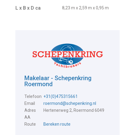
L x B x D ca
8,23 m x 2,59 m x 0,95 m
Makelaar - Schepenkring
Roermond
Telefoon
+31(0)475315661
Email
roermond@schepenkring.nl
Adres
Hertenerweg 2, Roermond 6049
AA
Route
Bereken route