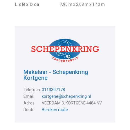
L x B x D ca
7,95 m x 2,68 m x 1,40 m
Makelaar - Schepenkring
Kortgene
Telefoon
0113307178
Email
kortgene@schepenkring.nl
Adres
VEERDAM 3, KORTGENE 4484 NV
Route
Bereken route