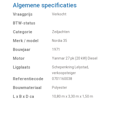
Algemene specificaties
Vraagprijs
Verkocht
BTW-status
Categorie
Zeiljachten
Merk / model
Nordia 35
Bouwjaar
1971
Motor
Yanmar 27 pk (20 kW) Diesel
Ligplaats
Schepenkring Lelystad,
verkoopsteiger
Referentiecode
0701160038
Bouwmateriaal
Polyester
L x B x D ca
10,80 m x 3,30 m x 1,50 m