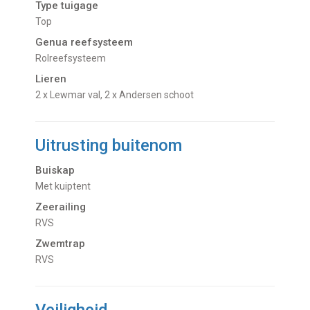
Type tuigage
Top
Genua reefsysteem
Rolreefsysteem
Lieren
2 x Lewmar val, 2 x Andersen schoot
Uitrusting buitenom
Buiskap
Met kuiptent
Zeerailing
RVS
Zwemtrap
RVS