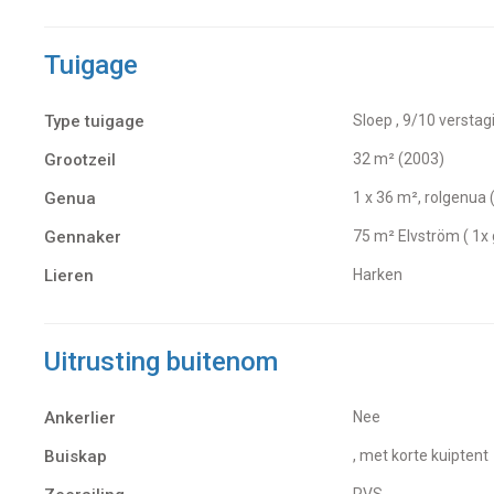
Tuigage
Type tuigage
Sloep , 9/10 verstag
Grootzeil
32 m² (2003)
Genua
1 x 36 m², rolgenua
Gennaker
75 m² Elvström ( 1x
Lieren
Harken
Uitrusting buitenom
Ankerlier
Nee
Buiskap
, met korte kuiptent