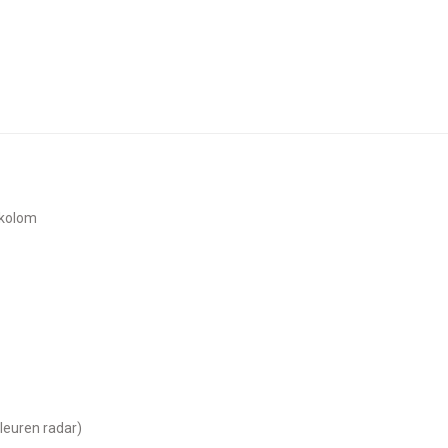
rkolom
leuren radar)