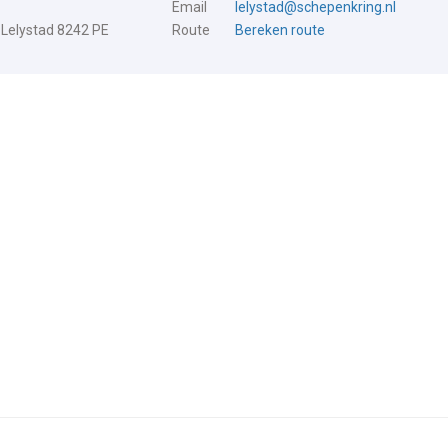
Email
lelystad@schepenkring.nl
 Lelystad 8242 PE
Route
Bereken route