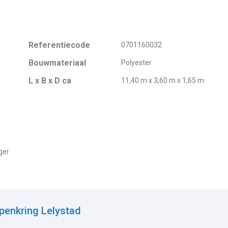
Referentiecode
0701160032
Bouwmateriaal
Polyester
L x B x D ca
11,40 m x 3,60 m x 1,65 m
ger
penkring Lelystad