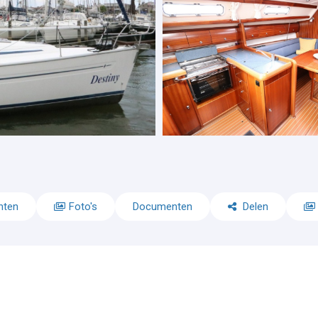
nten
Foto's
Documenten
Delen