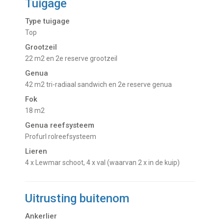
Tuigage
Type tuigage
Top
Grootzeil
22 m2 en 2e reserve grootzeil
Genua
42 m2 tri-radiaal sandwich en 2e reserve genua
Fok
18 m2
Genua reefsysteem
Profurl rolreefsysteem
Lieren
4 x Lewmar schoot, 4 x val (waarvan 2 x in de kuip)
Uitrusting buitenom
Ankerlier