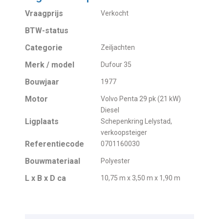
Vraagprijs
Verkocht
BTW-status
Categorie
Zeiljachten
Merk / model
Dufour 35
Bouwjaar
1977
Motor
Volvo Penta 29 pk (21 kW)
Diesel
Ligplaats
Schepenkring Lelystad,
verkoopsteiger
Referentiecode
0701160030
Bouwmateriaal
Polyester
L x B x D ca
10,75 m x 3,50 m x 1,90 m