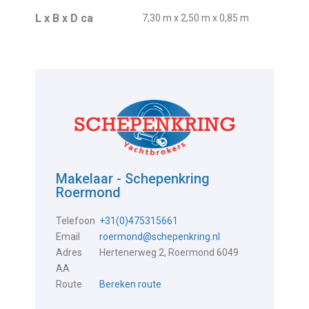
L x B x D ca
7,30 m x 2,50 m x 0,85 m
Makelaar - Schepenkring
Roermond
Telefoon
+31(0)475315661
Email
roermond@schepenkring.nl
Adres
Hertenerweg 2, Roermond 6049
AA
Route
Bereken route