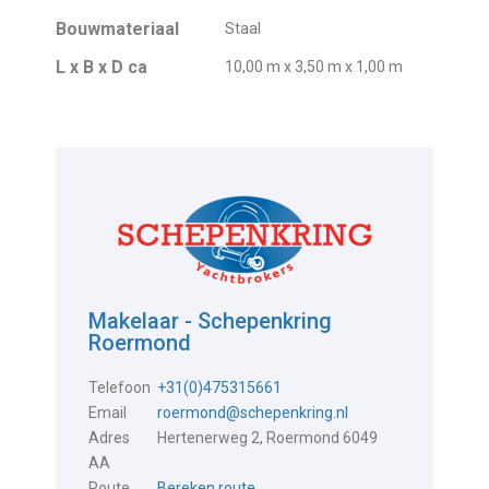
Bouwmateriaal
Staal
L x B x D ca
10,00 m x 3,50 m x 1,00 m
Makelaar - Schepenkring
Roermond
Telefoon
+31(0)475315661
Email
roermond@schepenkring.nl
Adres
Hertenerweg 2, Roermond 6049
AA
Route
Bereken route