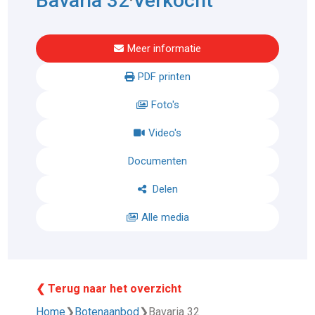
Bavaria 32
Verkocht
Meer informatie
PDF printen
Foto's
Video's
Documenten
Delen
Alle media
❮ Terug naar het overzicht
Home
❯
Botenaanbod
❯
Bavaria 32