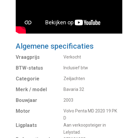
Algemene specificaties
Vraagprijs
Verkocht
BTW-status
Inclusief btw
Categorie
Zeiljachten
Merk / model
Bavaria 32
Bouwjaar
2003
Motor
Volvo Penta MD 2020 19 PK
D
Ligplaats
Aan verkoopsteiger in
Lelystad.