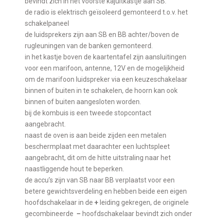
bevindt zich in het voorste kajuitkastje aan SB.
de radio is elektrisch geïsoleerd gemonteerd t.o.v. het
schakelpaneel
de luidsprekers zijn aan SB en BB achter/boven de
rugleuningen van de banken gemonteerd.
in het kastje boven de kaartentafel zijn aansluitingen
voor een marifoon, antenne, 12V en de mogelijkheid
om de marifoon luidspreker via een keuzeschakelaar
binnen of buiten in te schakelen, de hoorn kan ook
binnen of buiten aangesloten worden.
bij de kombuis is een tweede stopcontact
aangebracht.
naast de oven is aan beide zijden een metalen
beschermplaat met daarachter een luchtspleet
aangebracht, dit om de hitte uitstraling naar het
naastliggende hout te beperken.
de accu’s zijn van SB naar BB verplaatst voor een
betere gewichtsverdeling en hebben beide een eigen
hoofdschakelaar in de
+
leiding gekregen, de originele
gecombineerde
–
hoofdschakelaar bevindt zich onder