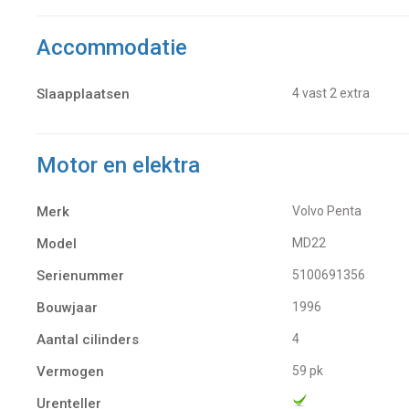
Accommodatie
Slaapplaatsen
4 vast 2 extra
Motor en elektra
Merk
Volvo Penta
Model
MD22
Serienummer
5100691356
Bouwjaar
1996
Aantal cilinders
4
Vermogen
59 pk
Urenteller