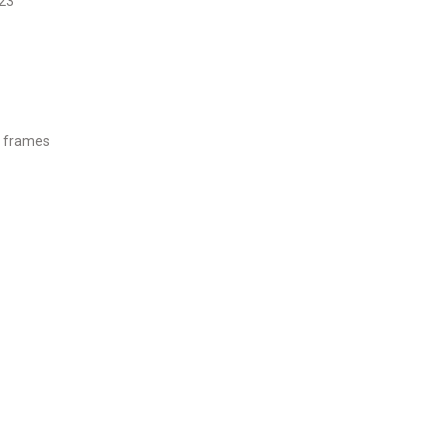
23
um frames