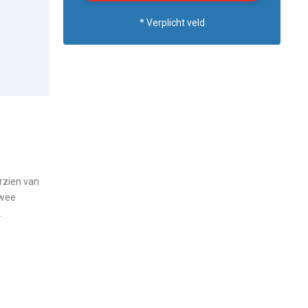
* Verplicht veld
rzien van
twee
.