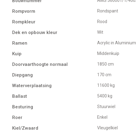
Bouwnummer
AMS 560001/1/400
Rompvorm
Rondspant
Rompkleur
Rood
Dek en opbouw kleur
Wit
Ramen
Acrylic in Alumini
Kuip
Middenkuip
Doorvaarthoogte normaal
1850 cm
Diepgang
170 cm
Waterverplaatsing
11600 kg
Ballast
5400 kg
Besturing
Stuurwiel
Roer
Enkel
Kiel/Zwaard
Vleugelkiel