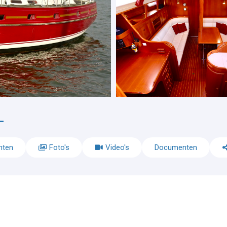
-
nten
Foto's
Video's
Documenten