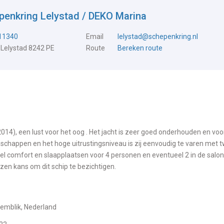
penkring Lelystad / DEKO Marina
711340
Email
lelystad@schepenkring.nl
 Lelystad 8242 PE
Route
Bereken route
4), een lust voor het oog . Het jacht is zeer goed onderhouden en voo
nschappen en het hoge uitrustingsniveau is zij eenvoudig te varen met 
eel comfort en slaapplaatsen voor 4 personen en eventueel 2 in de salon
zen kans om dit schip te bezichtigen.
demblik, Nederland