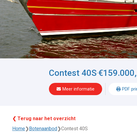
Contest 40S
€159.000,
-
Meer informatie
PDF pri
❮ Terug naar het overzicht
Home
❯
Botenaanbod
❯
Contest 40S