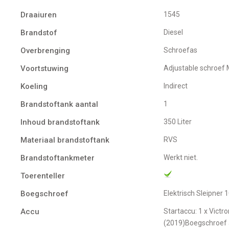
Draaiuren
1545
Brandstof
Diesel
Overbrenging
Schroefas
Voortstuwing
adjustable schroef
Koeling
indirect
Brandstoftank aantal
1
Inhoud brandstoftank
350 Liter
Materiaal brandstoftank
RVS
Brandstoftankmeter
Werkt niet.
Toerenteller
Boegschroef
Elektrisch Sleipner
Accu
Startaccu: 1 x Victron 90A AGM (engine, 2014)Serviceaccu(s):2x service battery 165A
(2019)Boegschroef 