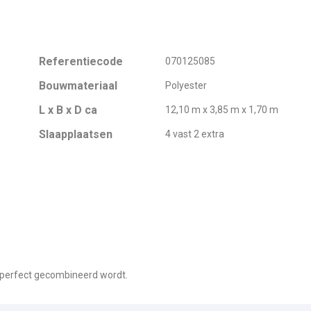
Referentiecode
070125085
Bouwmateriaal
Polyester
L x B x D ca
12,10 m x 3,85 m x 1,70 m
Slaapplaatsen
4 vast 2 extra
 perfect gecombineerd wordt.