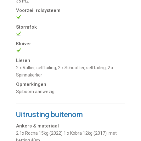
35 m2
Voorzeil rolsysteem
Stormfok
Kluiver
Lieren
2 x Vallier, selftailing, 2 x Schootlier, selftailing, 2 x
Spinnakerlier
Opmerkingen
Spiboom aanwezig.
Uitrusting buitenom
Ankers & materiaal
2 1x Rocna 15kg (2022) 1 x Kobra 12kg (2017), met
ketting 40m