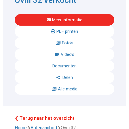
Ovni 32
Verkocht
Meer informatie
PDF printen
Foto's
Video's
Documenten
Delen
Alle media
❮ Terug naar het overzicht
Home
❯
Botenaanbod
❯
Ovni 32