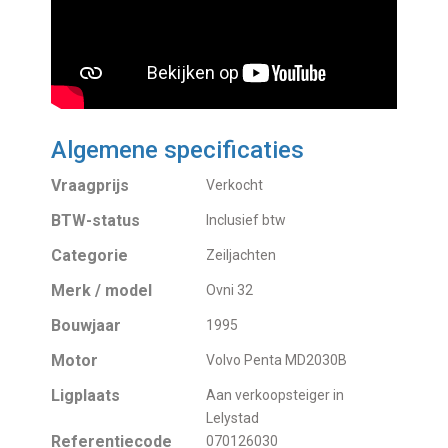
Algemene specificaties
Vraagprijs
Verkocht
BTW-status
Inclusief btw
Categorie
Zeiljachten
Merk / model
Ovni 32
Bouwjaar
1995
Motor
Volvo Penta MD2030B
Ligplaats
Aan verkoopsteiger in
Lelystad
Referentiecode
070126030