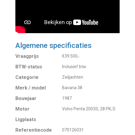
Algemene specificaties
Vraagprijs
€39.500,-
BTW-status
Inclusief btw
Categorie
Zeiljachten
Merk / model
Bavaria 38
Bouwjaar
1987
Motor
Volvo Penta 2003S, 28 PK, D.
Ligplaats
Referentiecode
070126031