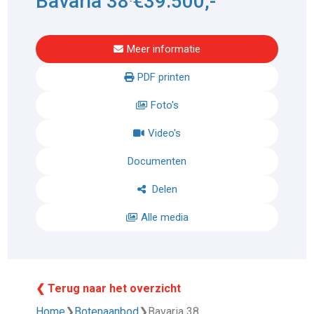
Bavaria 38
€39.500,-
-
Meer informatie
PDF printen
Foto's
Video's
Documenten
Delen
Alle media
❮ Terug naar het overzicht
Home
❯
Botenaanbod
❯
Bavaria 38