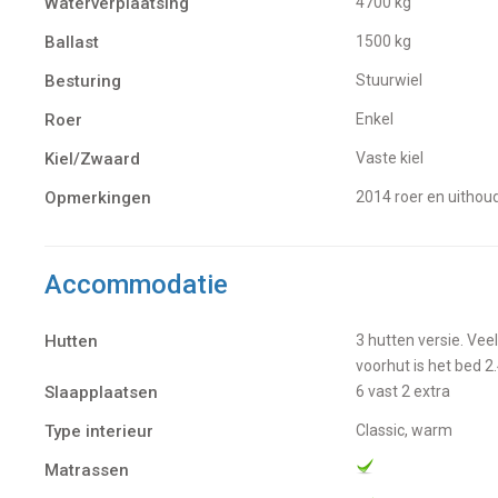
Waterverplaatsing
4700 kg
Ballast
1500 kg
Besturing
Stuurwiel
Roer
Enkel
Kiel/Zwaard
vaste kiel
Opmerkingen
2014 roer en uitho
Accommodatie
Hutten
3 hutten versie. Veel ruimte in het schip, mede door het verlengen van het bed met (teakhout) in de
voorhut is het bed 
Slaapplaatsen
6 vast 2 extra
Type interieur
Classic, warm
Matrassen