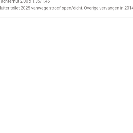
chterhut 2.00 x 1.35/1.45
luiter toilet 2025 vanwege stroef open/dicht. Overige vervangen in 201