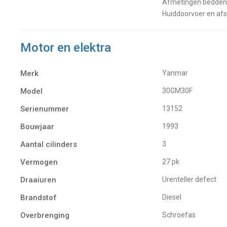
Afmetingen bedden a
Huiddoorvoer en afs
Motor en elektra
Merk
Yanmar
Model
30GM30F
Serienummer
13152
Bouwjaar
1993
Aantal cilinders
3
Vermogen
27 pk
Draaiuren
Urenteller defect
Brandstof
Diesel
Overbrenging
Schroefas