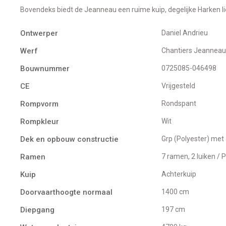
Bovendeks biedt de Jeanneau een ruime kuip, degelijke Harken lie
Ontwerper
Daniel Andrieu
Werf
Chantiers Jeanneau
Bouwnummer
0725085-046498
CE
Vrijgesteld
Rompvorm
Rondspant
Rompkleur
Wit
Dek en opbouw constructie
Grp (Polyester) met 
Ramen
7 ramen, 2 luiken /
Kuip
Achterkuip
Doorvaarthoogte normaal
1400 cm
Diepgang
197 cm