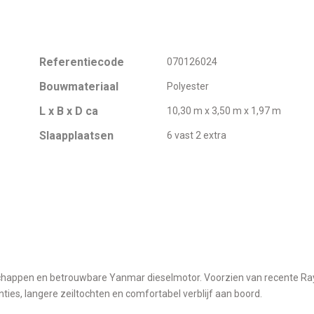
Referentiecode
070126024
Bouwmateriaal
Polyester
L x B x D ca
10,30 m x 3,50 m x 1,97 m
Slaapplaatsen
6 vast 2 extra
schappen en betrouwbare Yanmar dieselmotor. Voorzien van recente R
nties, langere zeiltochten en comfortabel verblijf aan boord.