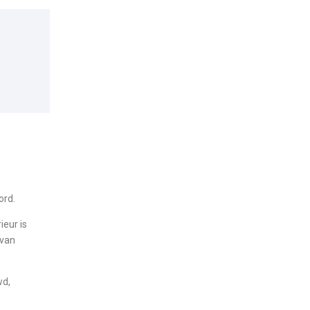
ord.
ieur is
 van
wd,