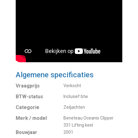
Algemene specificaties
Vraagprijs
Verkocht
BTW-status
Inclusief btw
Categorie
Zeiljachten
Merk / model
Beneteau Oceanis Clipper
331 Lifting keel
Bouwjaar
2001