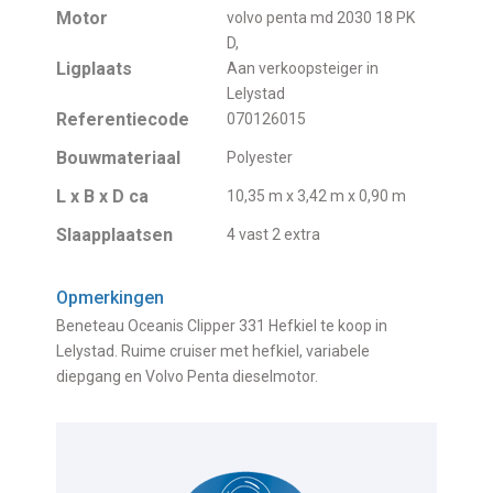
Motor
volvo penta md 2030 18 PK
D,
Ligplaats
Aan verkoopsteiger in
Lelystad
Referentiecode
070126015
Bouwmateriaal
Polyester
L x B x D ca
10,35 m x 3,42 m x 0,90 m
Slaapplaatsen
4 vast 2 extra
Opmerkingen
Beneteau Oceanis Clipper 331 Hefkiel te koop in
Lelystad. Ruime cruiser met hefkiel, variabele
diepgang en Volvo Penta dieselmotor.