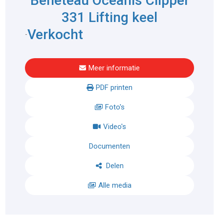
Beneteau Oceanis Clipper
331 Lifting keel
Verkocht
-
Meer informatie
PDF printen
Foto's
Video's
Documenten
Delen
Alle media