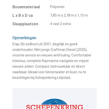
Bouwmateriaal
Polyester
L x B x D ca
7,85 m x 2,78 m x 1,15 m
Slaapplaatsen
4 vast 2 extra
Opmerkingen
Etap 26i zeilboot uit 2001, degelijk en goed
onderhouden. Met jonge Craftman Diesel (2020),
recente service en nieuwe antifouling. Comfortabel
interieur, complete Raymarine navigatie en vrijwel
nieuwe zeilen. Compact, betrouwbaar en direct
vaarklaar. Ideaal voor binnenwater en kust, nu te
bezichtigen bij Schepenkring Lelystad.