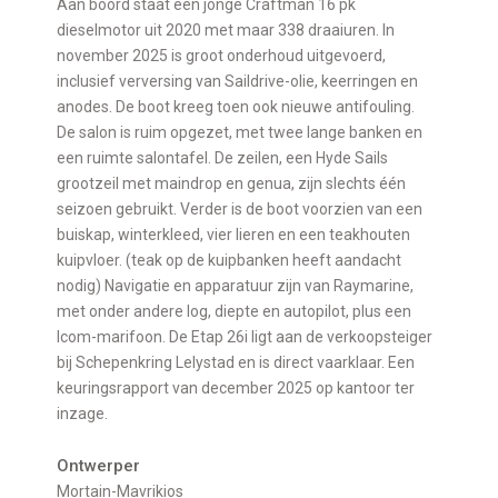
Aan boord staat een jonge Craftman 16 pk
dieselmotor uit 2020 met maar 338 draaiuren. In
november 2025 is groot onderhoud uitgevoerd,
inclusief verversing van Saildrive-olie, keerringen en
anodes. De boot kreeg toen ook nieuwe antifouling.
De salon is ruim opgezet, met twee lange banken en
een ruimte salontafel. De zeilen, een Hyde Sails
grootzeil met maindrop en genua, zijn slechts één
seizoen gebruikt. Verder is de boot voorzien van een
buiskap, winterkleed, vier lieren en een teakhouten
kuipvloer. (teak op de kuipbanken heeft aandacht
nodig) Navigatie en apparatuur zijn van Raymarine,
met onder andere log, diepte en autopilot, plus een
Icom-marifoon. De Etap 26i ligt aan de verkoopsteiger
bij Schepenkring Lelystad en is direct vaarklaar. Een
keuringsrapport van december 2025 op kantoor ter
inzage.
Ontwerper
Mortain-Mavrikios