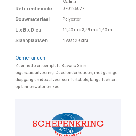
Matina
Referentiecode
070125077
Bouwmateriaal
Polyester
L x B x D ca
11,40 m x 3,59 m x 1,60 m
Slaapplaatsen
4 vast 2 extra
Opmerkingen
Zeer nette en complete Bavaria 36 in
eigenaarsuitvoering. Goed onderhouden, met geringe
diepgang en ideaal voor comfortabele, lange tochten
op binnenwater én zee.