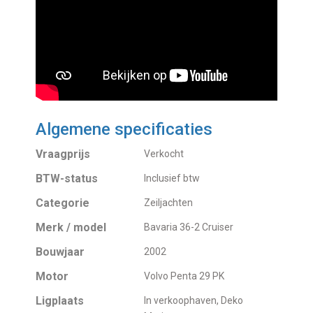
Algemene specificaties
Vraagprijs
Verkocht
BTW-status
Inclusief btw
Categorie
Zeiljachten
Merk / model
Bavaria 36-2 Cruiser
Bouwjaar
2002
Motor
Volvo Penta 29 PK
Ligplaats
In verkoophaven, Deko