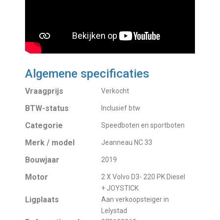
Algemene specificaties
Vraagprijs
Verkocht
BTW-status
Inclusief btw
Categorie
Speedboten en sportboten
Merk / model
Jeanneau NC 33
Bouwjaar
2019
Motor
2 X Volvo D3- 220 PK Diesel
+ JOYSTICK
Ligplaats
Aan verkoopsteiger in
Lelystad