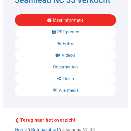
Jeanneau NC 33
Verkocht
Meer informatie
PDF printen
Foto's
Video's
Documenten
Delen
Alle media
❮ Terug naar het overzicht
Home
❯
Botenaanbod
❯
Jeanneau NC 33