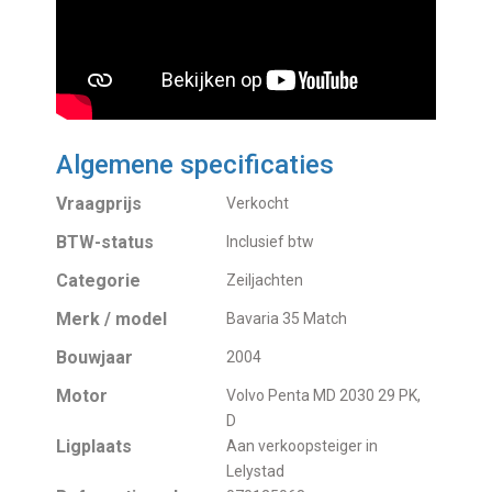
Algemene specificaties
Vraagprijs
Verkocht
BTW-status
Inclusief btw
Categorie
Zeiljachten
Merk / model
Bavaria 35 Match
Bouwjaar
2004
Motor
Volvo Penta MD 2030 29 PK,
D
Ligplaats
Aan verkoopsteiger in
Lelystad