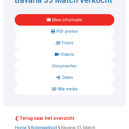
Bavaria 35 Match
Verkocht
Meer informatie
PDF printen
Foto's
Video's
Documenten
Delen
Alle media
❮ Terug naar het overzicht
Home
❯
Botenaanbod
❯
Bavaria 35 Match