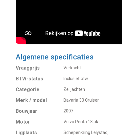
Algemene specificaties
Vraagprijs
Verkocht
BTW-status
Inclusief btw
Categorie
Zeiljachten
Merk / model
Bavaria 33 Cruiser
Bouwjaar
2007
Motor
Volvo Penta 18 pk
Ligplaats
Schepenkring Lelystad,