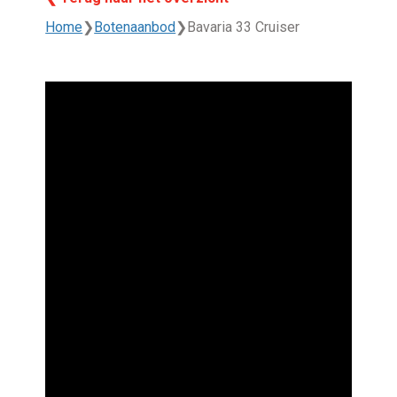
Home
❯
Botenaanbod
❯
Bavaria 33 Cruiser