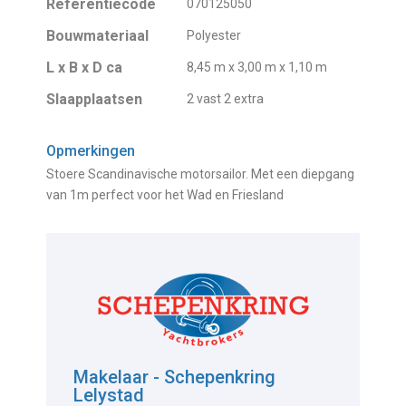
Referentiecode
070125050
Bouwmateriaal
Polyester
L x B x D ca
8,45 m x 3,00 m x 1,10 m
Slaapplaatsen
2 vast 2 extra
Opmerkingen
Stoere Scandinavische motorsailor. Met een diepgang
van 1m perfect voor het Wad en Friesland
Makelaar - Schepenkring
Lelystad