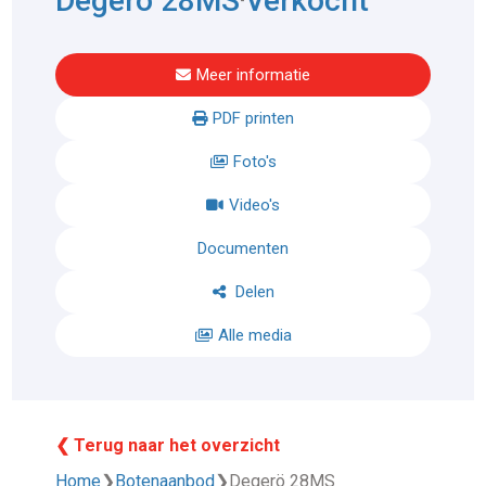
Degerö 28MS
Verkocht
Meer informatie
PDF printen
Foto's
Video's
Documenten
Delen
Alle media
❮ Terug naar het overzicht
Home
❯
Botenaanbod
❯
Degerö 28MS