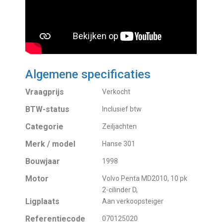
Algemene specificaties
Vraagprijs
Verkocht
BTW-status
Inclusief btw
Categorie
Zeiljachten
Merk / model
Hanse 301
Bouwjaar
1998
Motor
Volvo Penta MD2010, 10 pk
2-cilinder D,
Ligplaats
Aan verkoopsteiger
Referentiecode
070125020