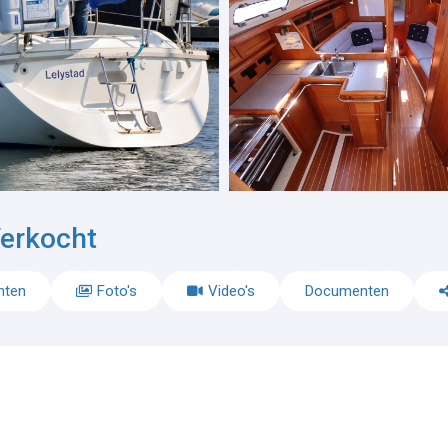
erkocht
nten
Foto's
Video's
Documenten