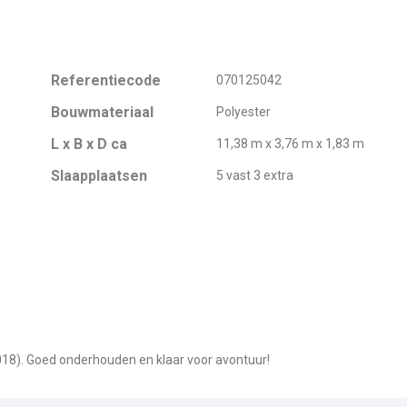
Referentiecode
070125042
Bouwmateriaal
Polyester
L x B x D ca
11,38 m x 3,76 m x 1,83 m
Slaapplaatsen
5 vast 3 extra
018). Goed onderhouden en klaar voor avontuur!