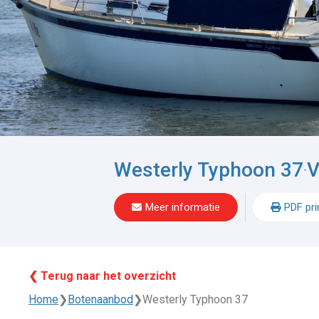
Westerly Typhoon 37
V
-
Meer informatie
PDF pri
❮ Terug naar het overzicht
Home
❯
Botenaanbod
❯
Westerly Typhoon 37