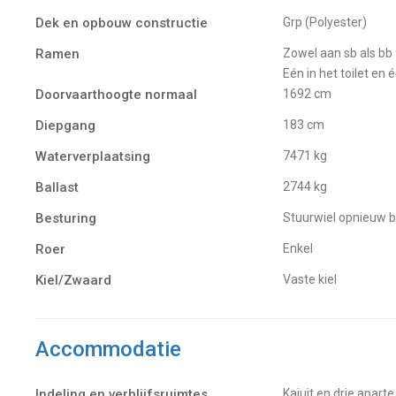
Dek en opbouw constructie
Grp (Polyester)
Ramen
Zowel aan sb als bb zijn er drie ramen (plexiglas in alu frame) waarvan er aan weerszijde één open kan.
Eén in het toilet en
Doorvaarthoogte normaal
1692 cm
Diepgang
183 cm
Waterverplaatsing
7471 kg
Ballast
2744 kg
Besturing
Stuurwiel opnieuw 
Roer
Enkel
Kiel/Zwaard
vaste kiel
Accommodatie
Indeling en verblijfsruimtes
Kajuit en drie apart