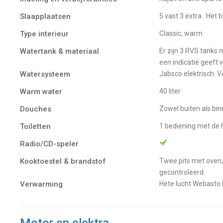
Slaapplaatsen
5 vast 3 extra . He
Type interieur
Classic, warm
Watertank & materiaal
Er zijn 3 RVS tanks met in totaal 345 liter inhoud voor het water. Op de laatste tank zit een meter die
een indicatie geeft 
Watersysteem
Jabsco elektrisch.
Warm water
40 liter
Douches
Zowel buiten als 
Toiletten
1 bediening met de
Radio/CD-speler
Kooktoestel & brandstof
Twee pits met oven, Plastimo Neptune 2000 cooker. Geen gascertificaat aanwezig maar wordt jaarlijks
gecontroleerd.
Verwarming
Hete lucht Webast
Motor en elektra