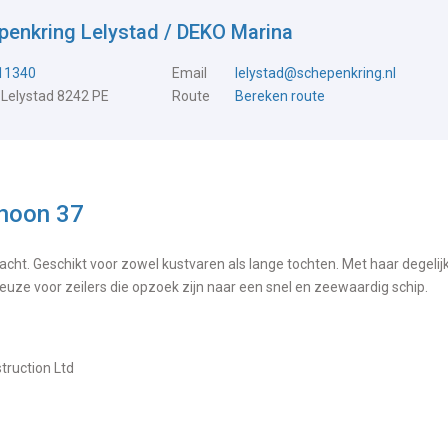
penkring Lelystad / DEKO Marina
711340
Email
lelystad@schepenkring.nl
 Lelystad 8242 PE
Route
Bereken route
phoon 37
cht. Geschikt voor zowel kustvaren als lange tochten. Met haar degelij
euze voor zeilers die opzoek zijn naar een snel en zeewaardig schip.
struction Ltd