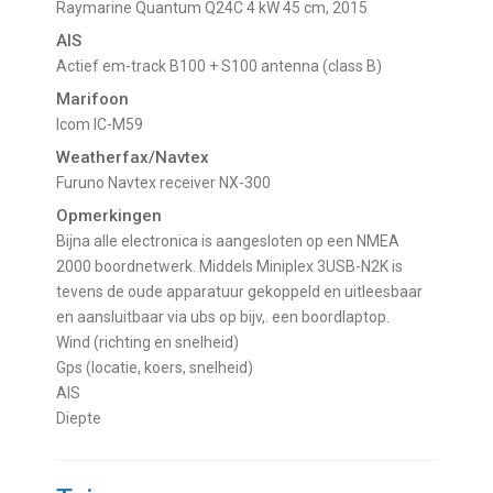
Raymarine Quantum Q24C 4 kW 45 cm, 2015
AIS
Actief em-track B100 + S100 antenna (class B)
Marifoon
Icom IC-M59
Weatherfax/Navtex
Furuno Navtex receiver NX-300
Opmerkingen
Bijna alle electronica is aangesloten op een NMEA
2000 boordnetwerk. Middels Miniplex 3USB-N2K is
tevens de oude apparatuur gekoppeld en uitleesbaar
en aansluitbaar via ubs op bijv,. een boordlaptop.
Wind (richting en snelheid)
Gps (locatie, koers, snelheid)
AIS
Diepte