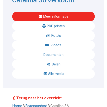
Catalina 36
Verkocht
Meer informatie
PDF printen
Foto's
Video's
Documenten
Delen
Alle media
❮ Terug naar het overzicht
Home
❯
Botenaanbod
❯
Catalina 36