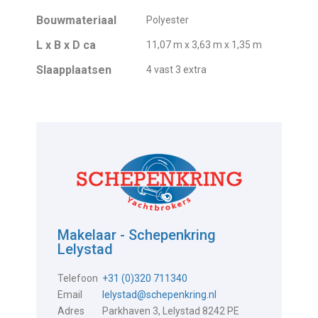
Bouwmateriaal
Polyester
L x B x D ca
11,07 m x 3,63 m x 1,35 m
Slaapplaatsen
4 vast 3 extra
Makelaar - Schepenkring
Lelystad
Telefoon
+31 (0)320 711340
Email
lelystad@schepenkring.nl
Adres
Parkhaven 3, Lelystad 8242 PE