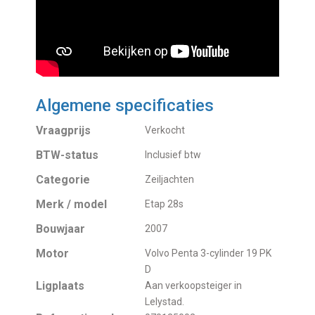
Algemene specificaties
Vraagprijs
Verkocht
BTW-status
Inclusief btw
Categorie
Zeiljachten
Merk / model
Etap 28s
Bouwjaar
2007
Motor
Volvo Penta 3-cylinder 19 PK
D
Ligplaats
Aan verkoopsteiger in
Lelystad.