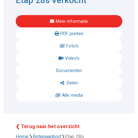
Etap 28s
Verkocht
Meer informatie
PDF printen
Foto's
Video's
Documenten
Delen
Alle media
❮ Terug naar het overzicht
Home
❯
Botenaanbod
❯
Etap 28s