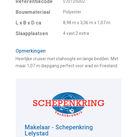
Referentiecode
070125002
Bouwmateriaal
Polyester
L x B x D ca
8,98 m x 3,36 m x 1,07 m
Slaapplaatsen
4 vast 2 extra
Opmerkingen
Heerlijke cruiser met stahoogte en lange bedden. Met
maar 1,07 m diepgang perfect voor wad en Friesland.
Makelaar - Schepenkring
Lelystad