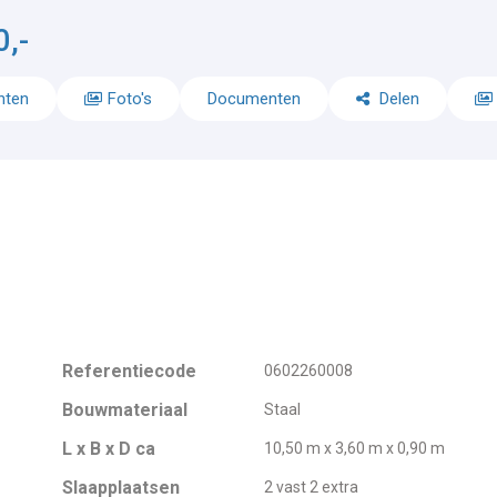
,-
nten
Foto's
Documenten
Delen
Referentiecode
0602260008
Bouwmateriaal
Staal
L x B x D ca
10,50 m x 3,60 m x 0,90 m
Slaapplaatsen
2 vast 2 extra