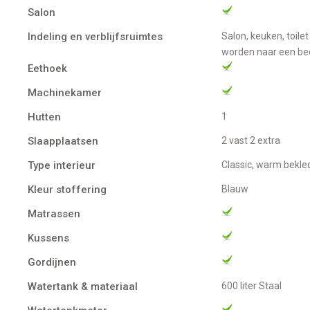
Salon
Indeling en verblijfsruimtes
salon, keuken, toilet met douche, hut met tweepersoons bed, eetgedeelte dat omgebouwd kan
worden naar een be
Eethoek
Machinekamer
Hutten
1
Slaapplaatsen
2 vast 2 extra
Type interieur
Classic, warm bekl
Kleur stoffering
Blauw
Matrassen
Kussens
Gordijnen
Watertank & materiaal
600 liter Staal