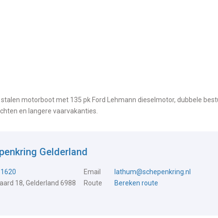
p
e stalen motorboot met 135 pk Ford Lehmann dieselmotor, dubbele best
chten en langere vaarvakanties.
penkring Gelderland
31620
Email
lathum@schepenkring.nl
ard 18, Gelderland 6988
Route
Bereken route