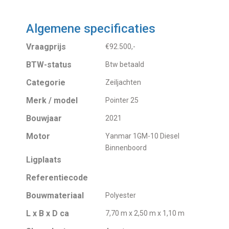
Algemene specificaties
Vraagprijs
€92.500,-
BTW-status
Btw betaald
Categorie
Zeiljachten
Merk / model
Pointer 25
Bouwjaar
2021
Motor
Yanmar 1GM-10 Diesel
Binnenboord
Ligplaats
Referentiecode
Bouwmateriaal
Polyester
L x B x D ca
7,70 m x 2,50 m x 1,10 m