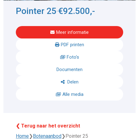
Pointer 25
€92.500,-
-
Meer informatie
PDF printen
Foto's
Documenten
Delen
Alle media
❮ Terug naar het overzicht
Home
❯
Botenaanbod
❯
Pointer 25