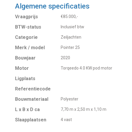
Algemene specificaties
Vraagprijs
€85.000,-
BTW-status
Inclusief btw
Categorie
Zeiljachten
Merk / model
Pointer 25
Bouwjaar
2020
Motor
Torqeedo 4.0 KW pod motor
Ligplaats
Referentiecode
Bouwmateriaal
Polyester
L x B x D ca
7,70 m x 2,50 m x 1,10 m
Slaapplaatsen
4 vast