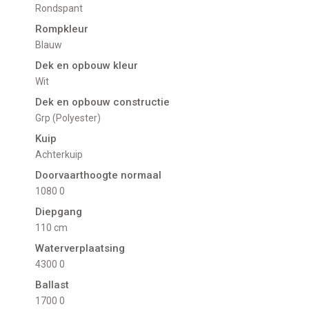
Rondspant
Rompkleur
Blauw
Dek en opbouw kleur
Wit
Dek en opbouw constructie
Grp (Polyester)
Kuip
Achterkuip
Doorvaarthoogte normaal
1080 0
Diepgang
110 cm
Waterverplaatsing
4300 0
Ballast
1700 0